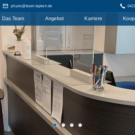
physio@team-tapken.de
042
Das Team
Angebot
Karriere
Koop