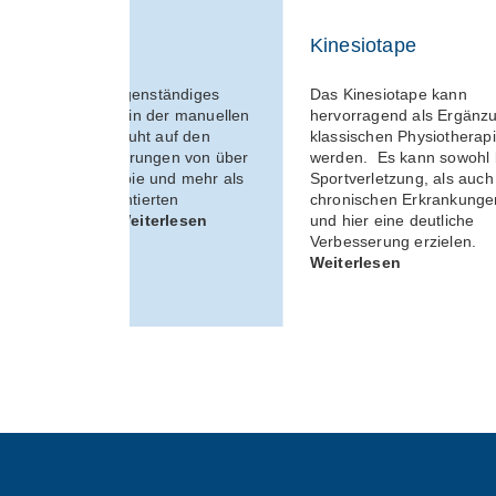
FOI
Kinesiotape
Die FOI ist ein eigenständiges
Das Kinesiotape kann
Therapiekonzept in der manuellen
hervorragend als Ergänz
Therapie. Sie beruht auf den
klassischen Physiotherapi
praktischen Erfahrungen von über
werden. Es kann sowohl 
25 Jahren Therapie und mehr als
Sportverletzung, als auch
150.000 dokumentierten
chronischen Erkrankunge
Behandlungen.
Weiterlesen
und hier eine deutliche
Verbesserung erzielen.
Weiterlesen