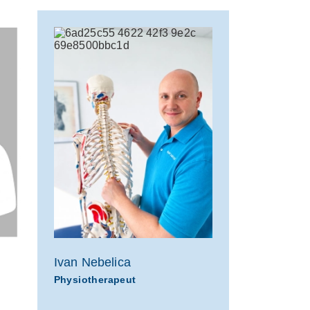
Ivan Nebelica
Stefanie K
Physiotherapeut