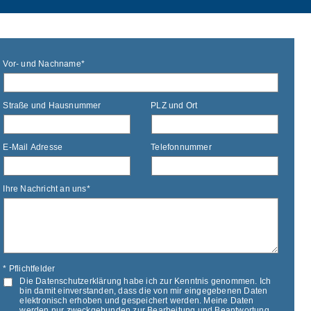
Adresse
Vor- und Nachname*
Straße und Hausnummer
PLZ und Ort
E-Mail Adresse
Telefonnummer
Ihre
Ihre Nachricht an uns*
Nachricht
* Pflichtfelder
Datenschutzbestimmungen
Die Datenschutzerklärung habe ich zur Kenntnis genommen. Ich
bin damit einverstanden, dass die von mir eingegebenen Daten
elektronisch erhoben und gespeichert werden. Meine Daten
werden nur zweckgebunden zur Bearbeitung und Beantwortung