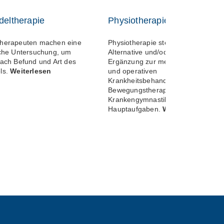
deltherapie
Physiotherapie
herapeuten machen eine
Physiotherapie stellt eine
iche Untersuchung, um
Alternative und/oder sinnvolle
nach Befund und Art des
Ergänzung zur medikamentösen
ls.
Weiterlesen
und operativen
Krankheitsbehandlung dar.
Bewegungstherapie und
Krankengymnastik sind die
Hauptaufgaben.
Weiterlesen