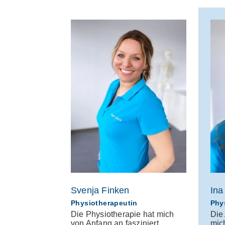
Svenja Finken
Ina
Physiotherapeutin
Phy
herapeutin in
Die Physiotherapie hat mich
Die
en, weil die
von Anfang an fasziniert.
mic