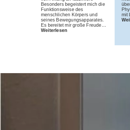
gehensweise,
Besonders begeistert mich die
übe
feiler der
Funktionsweise des
Phys
h meinem
menschlichen Körpers und
mit
…
seines Bewegungsapparates.
Wei
Es bereitet mir große Freude…
Weiterlesen