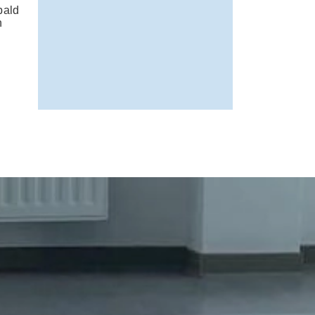
bald
h
d.